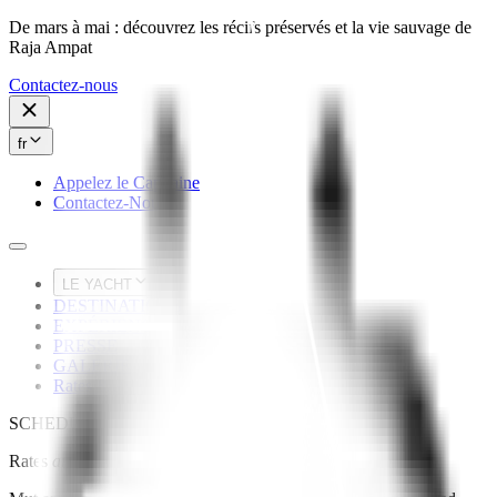
De mars à mai : découvrez les récifs préservés et la vie sauvage de
Raja Ampat
Contactez-nous
fr
Appelez le Capitaine
Contactez-Nous
LE YACHT
DESTINATIONS
EXPÉRIENCES
PRESSE
GALERIE
Rates & Availability
SCHEDULE
Rates
and
Availability