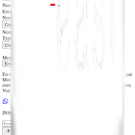
Numéro de Téléphone*
Indonesia
Email*
+62
Nombre d’Hôtes*
Choisissez les Hôtes
Nombre d’Hôtes
Mois de Départ
Type de Voyage*
Choisir Voyage
Message
Envoyer
En envoyant cette prise de contant, vous acceptez d'être contacté par
Mutiara Laut via email ou téléphone. Nous respectons votre
confidentialité, vos informations sont en sécurité et jamais partagées.
Voir notre
Politique de Confidentialité
pour plus de détails
INSCRIVEZ-VOUS
à notre
NEWSLETTER