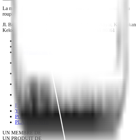
La monnaie de référence pour les transactions en Indonésie est la
roupie indonésienne (IDR).
Jl. Bumbak Dauh Jl. Pulau Ambon No.4, Banjar Anyar, Kerobokan
Kelod, Kec. Kuta Utara, Kabupaten Badung, Bali 80361
+62 822 4751 1537
+62 822 4751 1537
hello@mutiaralaut.com
FAQ
YMA YACHTING
POLITIQUE DE CONFIDENTIALITÉ
PLAN DU SITE
UN MEMBRE DE
UN PRODUIT DE