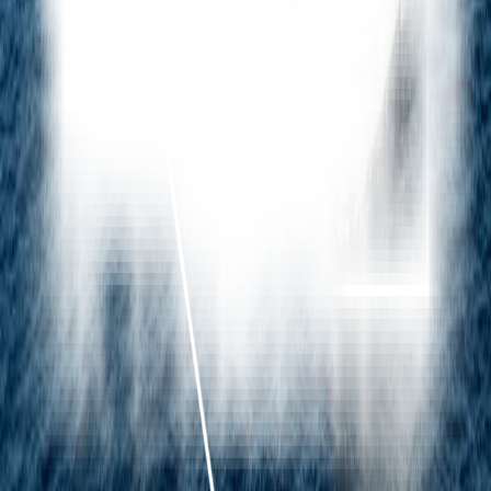
APPELEZ LE CAPITAINE
INSCRIVEZ-VOUS
à notre
NEWSLETTER
La monnaie de référence pour les transactions en Indonésie est la
roupie indonésienne (IDR).
Jl. Bumbak Dauh Jl. Pulau Ambon No.4, Banjar Anyar, Kerobokan
Kelod, Kec. Kuta Utara, Kabupaten Badung, Bali 80361
+62 822 4751 1537
+62 822 4751 1537
hello@mutiaralaut.com