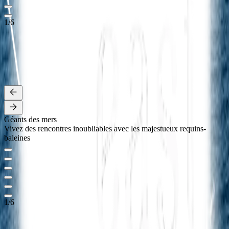
1
/
6
SUMBAWA
Mutiara Laut explore les eaux de Sumbawa de juin à septembre,
proposant des croisières de 7 à 12 nuits. Découvrez des paysages
volcaniques, des récifs vibrants et des îles isolées façonnées par la
beauté sauvage de la mer de Flores
Détails
Géants des mers
Vivez des rencontres inoubliables avec les majestueux requins-
baleines
1
/
6
SUR-MESURE
Avec la privatisation de Mutiara Laut, imaginez un voyage