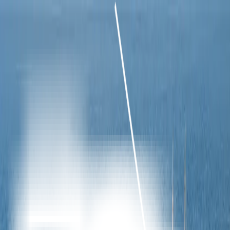
De mars à mai : découvrez les récifs préservés et la vie sauvage de
Raja Ampat
Contactez-nous
fr
Appelez le Capitaine
Contactez-Nous
LE YACHT
DESTINATIONS
EXPÉRIENCES
PRESSE
GALERIE
Rates & Availability
la
OÙ
la
MER
vous
EMMÈNE
CONTACTEZ-NOUS