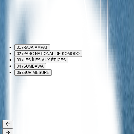
Destinations
DÉCOUVREZ
les
ÎLES
Embarquez pour un voyage en Indonésie à travers ses îles les plus
captivantes, chacune étant un joyau caché d'une beauté naturelle,
d'une culture vibrante et d'une aventure inoubliable
01 /
RAJA AMPAT
02 /
PARC NATIONAL DE KOMODO
03 /
LES ÎLES AUX ÉPICES
04 /
SUMBAWA
05 /
SUR-MESURE
RAJA AMPAT
Mutiara Laut navigue à Raja Ampat de novembre à avril, proposant
des croisières de 7 à 12 nuits et au-delà. Explorez les lagons
emblématiques de Wayag et Piaynemo, ainsi que des eaux
cristallines qui font de cette région un paradis marin de renommée
mondiale
Détails