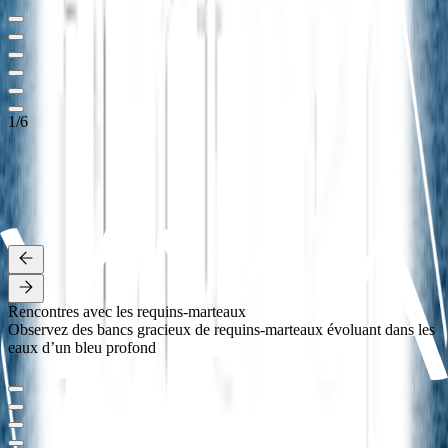
1
/
6
LES ÎLES AUX ÉPICES
Mutiara Laut navigue dans les îles aux Épices d’avril à octobre,
proposant des croisières de 7 à 12 nuits. Découvrez la mer de
Banda, chargée d’histoire liée au commerce des épices, ainsi que des
sites de plongée spectaculaires et des plages isolées
Détails
Rencontres avec les requins-marteaux
Observez des bancs gracieux de requins-marteaux évoluant dans les
eaux d’un bleu profond