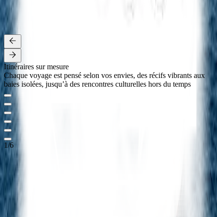
entièrement sur mesure. Des îles reculées aux trésors culturels,
jusqu’aux rencontres avec les communautés locales, chaque détail
est pensé avec soin pour une expérience inoubliable
Détails
Itinéraires sur mesure
Chaque voyage est pensé selon vos envies, des récifs vibrants aux
baies isolées, jusqu’à des rencontres culturelles hors du temps
1
/
6
Demandes
une
VIE FAITES
de
VOYAGES RARES
vous
ATTEND
Commencez votre voyage à bord de Mutiara Laut, accompagné par
notre équipe de réservation dédiée
CONTACTEZ-NOUS