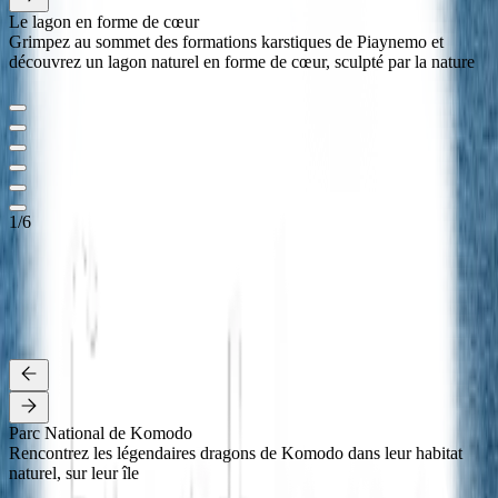
Le lagon en forme de cœur
Grimpez au sommet des formations karstiques de Piaynemo et
découvrez un lagon naturel en forme de cœur, sculpté par la nature
1
/
6
PARC NATIONAL DE KOMODO
Mutiara Laut navigue au cœur du parc national de Komodo de mars
à octobre, proposant des croisières de 7 à 12 nuits. Explorez des îles
emblématiques, refuge des légendaires dragons de Komodo, ainsi
que des récifs coralliens vibrants et des plages préservées
Détails
Parc National de Komodo
Rencontrez les légendaires dragons de Komodo dans leur habitat
naturel, sur leur île